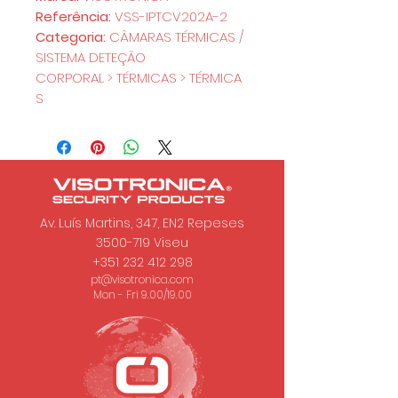
Referência:
VSS-IPTCV202A-2
Categoria:
CÂMARAS TÉRMICAS /
SISTEMA DETEÇÃO
CORPORAL > TÉRMICAS > TÉRMICA
S
Av. Luís Martins, 347, EN2 Repeses
3500-719
Viseu
+351 232 412 298
pt@visotronica.com
Mon - Fri 9.00/19.00