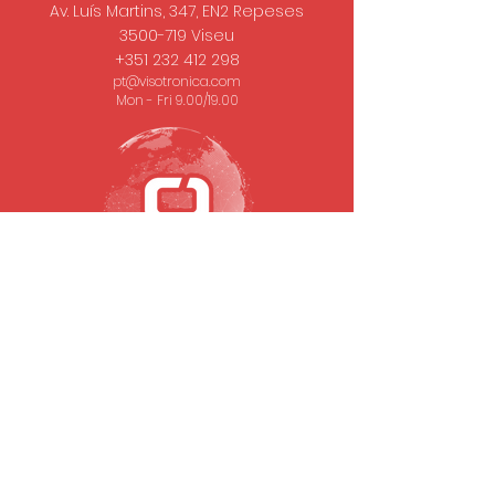
Av. Luís Martins, 347, EN2 Repeses
3500-719
Viseu
+351 232 412 298
pt@visotronica.com
Mon - Fri 9.00/19.00
SUBSCRIBE TO OUR NEWSLETTER
Email