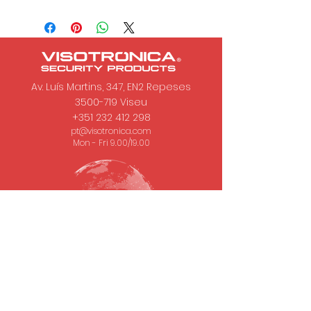
Av. Luís Martins, 347, EN2 Repeses
3500-719
Viseu
+351 232 412 298
pt@visotronica.com
Mon - Fri 9.00/19.00