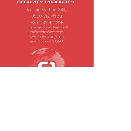
Av. Luís Martins, 347,
3500-719 Viseu
+351 232 412 298
(Chamada para a rede fixa nacional.)
pt@visotronica.com
Seg. - Sex. 9.00/19.00
Encerrado das 12.30/14.30
SUBSCREVA A NOSSA NEWSLETTER