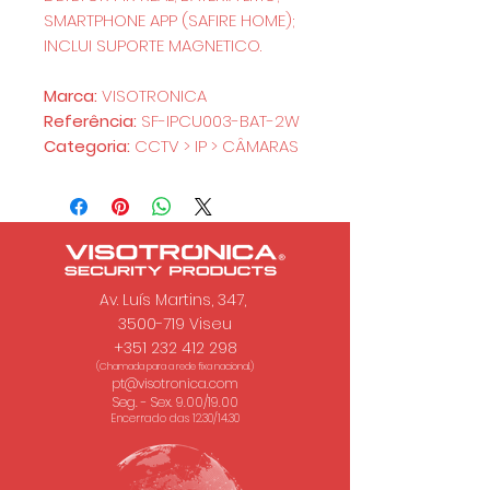
SMARTPHONE APP (SAFIRE HOME);
INCLUI SUPORTE MAGNETICO.
Marca:
VISOTRONICA
Referência:
SF-IPCU003-BAT-2W
Categoria:
CCTV > IP > CÂMARAS
Av. Luís Martins, 347,
3500-719 Viseu
+351 232 412 298
(Chamada para a rede fixa nacional.)
pt@visotronica.com
Seg. - Sex. 9.00/19.00
Encerrado das 12.30/14.30