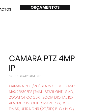
ORÇAMENTOS
ACTOS
CAMARA PTZ 4MP
IP
SKU : SD49425XB-HNR
CAMARA PTZ 1/2.8” STARVIS CMOS 4MP,
MAX.25/30FPS@4M | STARLIGHT | SMD,
ZOOM OTICO 25X | ZOOM DIGITAL 16X
ALARME 2 IN 1OUT | SMART PSS, DSS,
DMSS, ULTRA DNR (2D/3D) BLC / HLC /