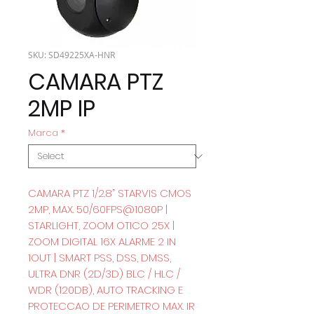
SKU: SD49225XA-HNR
CAMARA PTZ
2MP IP
Marca
*
CAMARA PTZ 1/2.8” STARVIS CMOS
2MP, MAX. 50/60FPS@1080P |
STARLIGHT, ZOOM OTICO 25X |
ZOOM DIGITAL 16X ALARME 2 IN
1OUT | SMART PSS, DSS, DMSS,
ULTRA DNR (2D/3D) BLC / HLC /
WDR (120DB), AUTO TRACKING E
PROTECCAO DE PERIMETRO MAX. IR