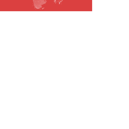
SUBSCRIBE TO OUR NEWSLETTER
Email
To submit
© 2021 todos os direitos reservados.