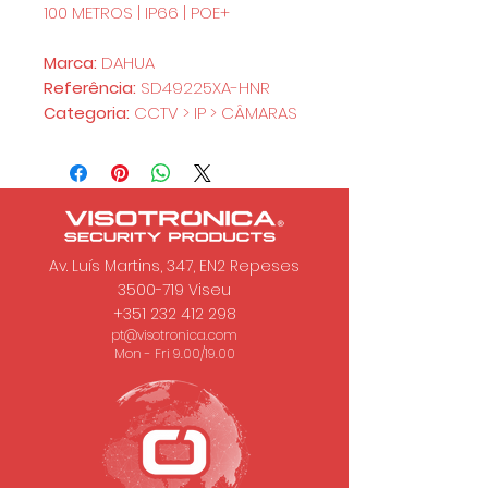
100 METROS | IP66 | POE+
Marca:
DAHUA
Referência:
SD49225XA-HNR
Categoria:
CCTV > IP > CÂMARAS
Av. Luís Martins, 347, EN2 Repeses
3500-719
Viseu
+351 232 412 298
pt@visotronica.com
Mon - Fri 9.00/19.00