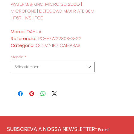
WATERMARKING, MICRO SD 256G |
MICROFONE | DETECCAO MAX.IR ATE 30M
| IP67 | IVS | POE
Marca:
DAHUA
Referência:
IPC-HFW2230S-S-S2
Categoria:
CCTV > IP > CÂMARAS
Marca
*
Sélectionner
SUBSCREVA A NOSSA NEWSLETTER
Email