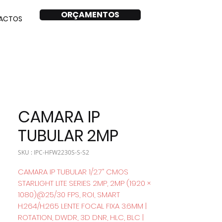
ORÇAMENTOS
ACTOS
CAMARA IP
TUBULAR 2MP
SKU : IPC-HFW2230S-S-S2
CAMARA IP TUBULAR 1/2.7” CMOS
STARLIGHT LITE SERIES 2MP, 2MP (1920 ×
1080)@25/30 FPS, ROI, SMART
H.264/H.265 LENTE FOCAL FIXA 3.6MM |
ROTATION, DWDR, 3D DNR, HLC, BLC |