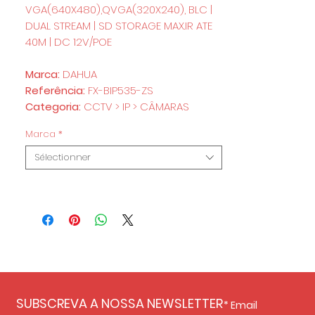
VGA(640X480),QVGA(320X240), BLC |
DUAL STREAM | SD STORAGE MAX.IR ATE
40M | DC 12V/POE
Marca:
DAHUA
Referência:
FX-BIP535-ZS
Categoria:
CCTV > IP > CÂMARAS
Marca
*
Sélectionner
SUBSCREVA A NOSSA NEWSLETTER
Email