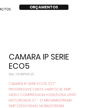
ORÇAMENTOS
ACTOS
CAMARA IP SERIE
ECO5
SKU : FX-BIP535-ZS
CAMARA IP SERIE ECO5, 1/2.7”
PROGRESSIVE CMOS VARIFOCAL 5MP,
VIDEO COMPRESSION H.265/H.264, LENTE
MOTORIZADA 2.7 ~ 12 MM MAINSTREAM
5MP (2592×1944), MOBILESTREAM