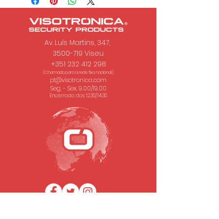
Av. Luís Martins, 347,
3500-719 Viseu
+351 232 412 298
(Chamada para a rede fixa nacional.)
pt@visotronica.com
Seg. - Sex. 9.00/19.00
Encerrado das 12.30/14.30