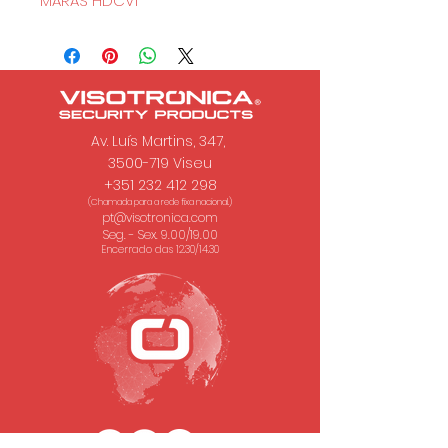
MARAS HDCVI
Av. Luís Martins, 347,
3500-719 Viseu
+351 232 412 298
(Chamada para a rede fixa nacional.)
pt@visotronica.com
Seg. - Sex. 9.00/19.00
Encerrado das 12.30/14.30