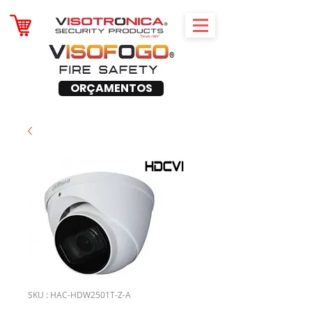
ORÇAMENTOS
SKU : HAC-HDW2501T-Z-A