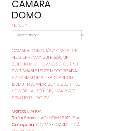
CAMARA
DOMO
Marca
*
CAMARA DOMO, 1/2.7” CMOS LITE
PLUS 5MP, MAX. 20FPS@5MP |
BUILT-IN MIC, HD AND SD OUTPUT
SWITCHABLE LENTE MOTORIZADA
2.7-13,5MM | IRIS FIXA, STARLIGHT,
120DB TRUE WDR, 3DNR, BLC / HLC
/ DWDR | AUTO (ICR) MAX.IR ATE
60M | IP67 | DC12V
Marca:
DAHUA
Referência:
HAC-HDW2501T-Z-A
Categoria:
CCTV > COAXIAL > CÂ