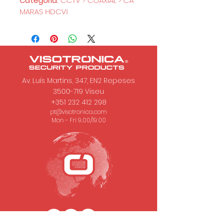
Categoria:
CCTV > COAXIAL > CÂ
MARAS HDCVI
Av. Luís Martins, 347, EN2 Repeses
3500-719
Viseu
+351 232 412 298
pt@visotronica.com
Mon - Fri 9.00/19.00