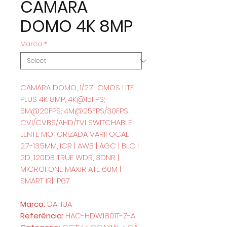
CAMARA
DOMO 4K 8MP
Marca
*
CAMARA DOMO, 1/2.7” CMOS LITE
PLUS 4K 8MP, 4K@15FPS;
5M@20FPS; 4M@25FPS/30FPS,
CVI/CVBS/AHD/TVI SWITCHABLE
LENTE MOTORIZADA VARIFOCAL
2.7-13.5MM, ICR | AWB | AGC | BLC |
2D, 120DB TRUE WDR, 3DNR |
MICROFONE MAX.IR ATE 60M |
SMART IR| IP67
Marca:
DAHUA
Referência:
HAC-HDW1801T-Z-A