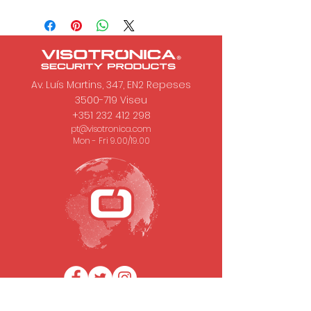
Av. Luís Martins, 347, EN2 Repeses
3500-719
Viseu
+351 232 412 298
pt@visotronica.com
Mon - Fri 9.00/19.00