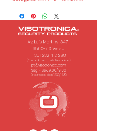
Av. Luís Martins, 347,
3500-719 Viseu
+351 232 412 298
(Chamada para a rede fixa nacional.)
pt@visotronica.com
Seg. - Sex. 9.00/19.00
Encerrado das 12.30/14.30