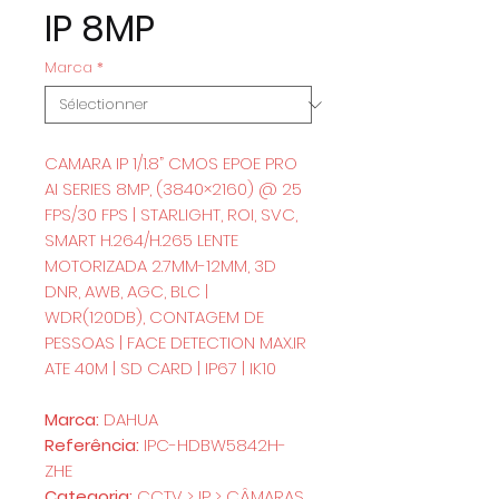
IP 8MP
Marca
*
CAMARA IP 1/1.8” CMOS EPOE PRO
AI SERIES 8MP, (3840×2160) @ 25
FPS/30 FPS | STARLIGHT, ROI, SVC,
SMART H.264/H.265 LENTE
MOTORIZADA 2.7MM-12MM, 3D
DNR, AWB, AGC, BLC |
WDR(120DB), CONTAGEM DE
PESSOAS | FACE DETECTION MAX.IR
ATE 40M | SD CARD | IP67 | IK10
Marca:
DAHUA
Referência:
IPC-HDBW5842H-
ZHE
Categoria:
CCTV > IP > CÂMARAS