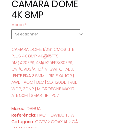
CAMARA DOME
4K 8MP
Marca
*
CAMARA DOME 1/2.8” CMOS LITE
PLUS 4K 8MP, 4K@15FPS;
5M@20FPS; 4M@25FPS/30FPS,
CVI/CVBS/AHD/TVI SWITCHABLE
LENTE FIXA 3.6MM | IRIS FIXA, ICR |
AWB | AGC | BLC | 2D, 120DB TRUE
WDR, 3DNR | MICROFONE MAX.IR
ATE 50M | SMART IR| IP67
Marca:
DAHUA
Referência:
HAC-HDW1801TL-A
Categoria:
CCTV > COAXIAL > CÂ