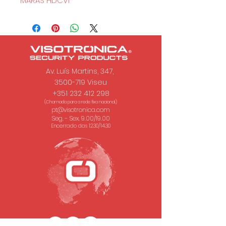
MARAS HDCVI
Av. Luís Martins, 347,
3500-719 Viseu
+351 232 412 298
(Chamada para a rede fixa nacional.)
pt@visotronica.com
Seg. - Sex. 9.00/19.00
Encerrado das 12.30/14.30