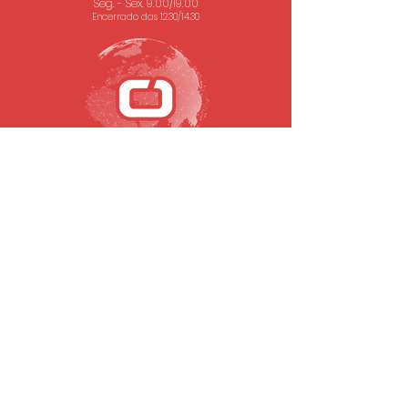
Seg. - Sex. 9.00/19.00
Encerrado das 12.30/14.30
SUBSCREVA A NOSSA NEWSLETTER
Email
Submeter