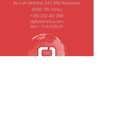
Av. Luís Martins, 347, EN2 Repeses
3500-719
Viseu
+351 232 412 298
pt@visotronica.com
Mon - Fri 9.00/19.00
SUBSCRIBE TO OUR NEWSLETTER
Email