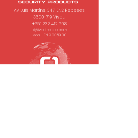
Av. Luís Martins, 347, EN2 Repeses
3500-719
Viseu
+351 232 412 298
pt@visotronica.com
Mon - Fri 9.00/19.00
SUBSCRIBE TO OUR NEWSLETTER
Email