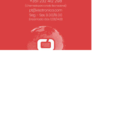
+351 232 412 298
(Chamada para a rede fixa nacional.)
pt@visotronica.com
Seg. - Sex. 9.00/19.00
Encerrado das 12.30/14.30
SUBSCREVA A NOSSA NEWSLETTER
Email