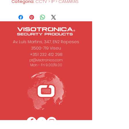
Categoria:
CCTV > IP > CÂMARAS
Av. Luís Martins, 347, EN2 Repeses
3500-719
Viseu
+351 232 412 298
pt@visotronica.com
Mon - Fri 9.00/19.00