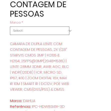
CONTAGEM DE
PESSOAS
Marca
*
CAMARA DE DUPLA LENTE COM
CONTAGEM DE PESSOAS, 2X 1/2.8”
STARVIS CMOS 3MP | H.265 &
H.264, 25FPS@3MP(2048×1536) |
LENTE 2.8MM 3DNR, AWB, AGC, BLC
| WDR(120DB) | ICR, MICRO SD,
IP67, IK10 | ZOOM DIGITAL 16X, MAX
IR 10M | SMART IR | DC12V, POE WEB
VIEWER, CMS(DSS/PSS) & DMSS
Marca:
DAHUA
Referência:
IPC-HDW8341X-3D