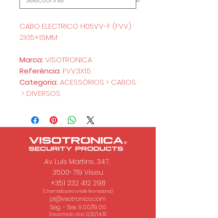
CABO ELECTRICO H05VV-F (FVV)
2X1.5+1.5MM
Marca:
VISOTRONICA
Referência:
FVV3X1.5
Categoria:
ACESSÓRIOS > CABOS
> DIVERSOS
Av. Luís Martins, 347,
3500-719 Viseu
+351 232 412 298
(Chamada para a rede fixa nacional.)
pt@visotronica.com
Seg. - Sex. 9.00/19.00
Encerrado das 12.30/14.30