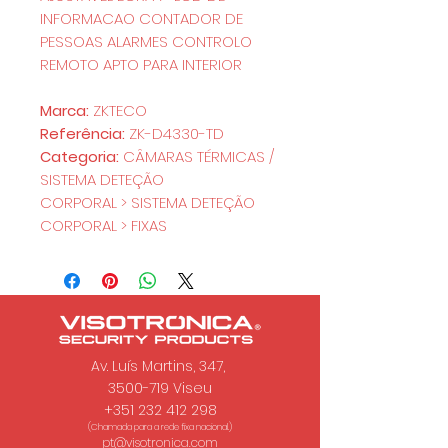
INFORMACAO CONTADOR DE
PESSOAS ALARMES CONTROLO
REMOTO APTO PARA INTERIOR
Marca:
ZKTECO
Referência:
ZK-D4330-TD
Categoria:
CÂMARAS TÉRMICAS /
SISTEMA DETEÇÃO
CORPORAL > SISTEMA DETEÇÃO
CORPORAL > FIXAS
Av. Luís Martins, 347,
3500-719 Viseu
+351 232 412 298
(Chamada para a rede fixa nacional.)
pt@visotronica.com