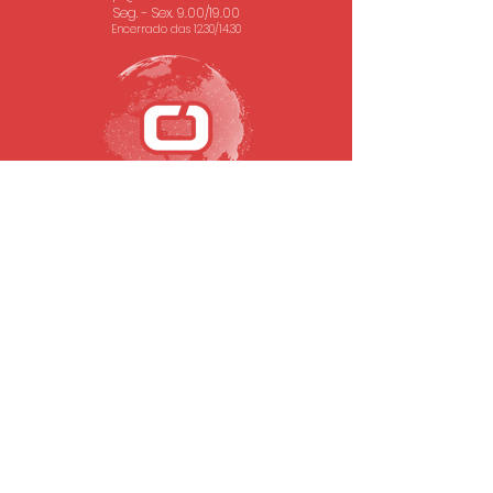
Seg. - Sex. 9.00/19.00
Encerrado das 12.30/14.30
SUBSCREVA A NOSSA NEWSLETTER
Email
Submeter