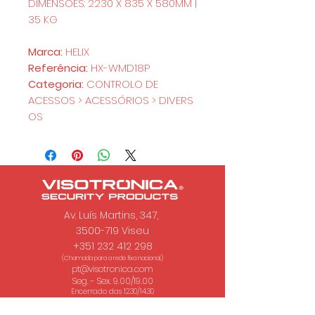
DIMENSOES: 2230 X 835 X 580MM |
35 KG
Marca:
HELIX
Referência:
HX-WMD18P
Categoria:
CONTROLO DE
ACESSOS > ACESSÓRIOS > DIVERS
OS
Av. Luís Martins, 347,
3500-719 Viseu
+351 232 412 298
(Chamada para a rede fixa nacional.)
pt@visotronica.com
Seg. - Sex. 9.00/19.00
Encerrado das 12.30/14.30