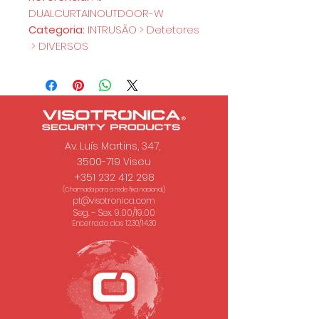
DUALCURTAINOUTDOOR-W
Categoria:
INTRUSÃO > Detetores
> DIVERSOS
Av. Luís Martins, 347,
3500-719 Viseu
+351 232 412 298
(Chamada para a rede fixa nacional.)
pt@visotronica.com
Seg. - Sex. 9.00/19.00
Encerrado das 12.30/14.30