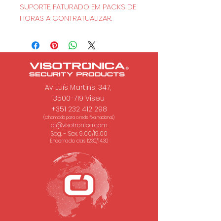
SUPORTE. FATURADO EM PACKS DE 
HORAS A CONTRATUALIZAR.
Av. Luís Martins, 347,
3500-719 Viseu
+351 232 412 298
(Chamada para a rede fixa nacional.)
pt@visotronica.com
Seg. - Sex. 9.00/19.00
Encerrado das 12.30/14.30